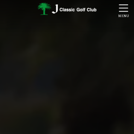
コ
ナ
ン
ビ
テ
ゲ
ン
ー
ツ
シ
へ
ョ
ス
ン
キ
に
ッ
移
プ
動