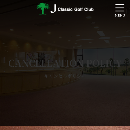
コ
ナ
ン
ビ
テ
ゲ
ン
ー
ツ
シ
へ
ョ
ス
ン
キ
に
ッ
移
プ
動
CANCELLATION POLICY
キャンセルポリシー