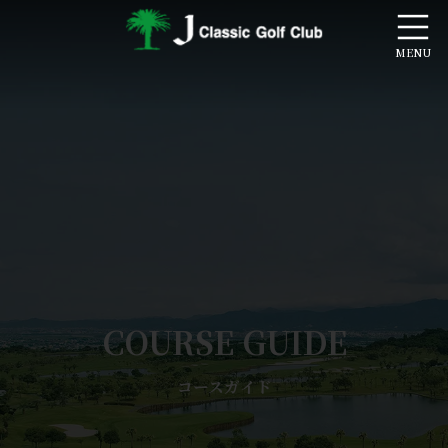
コ
ナ
ン
ビ
テ
ゲ
ン
ー
ツ
シ
へ
ョ
ス
ン
キ
に
ッ
移
プ
動
COURSE GUIDE
コースガイド