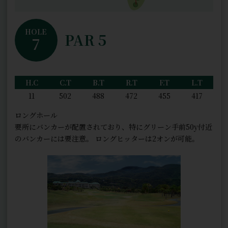
HOLE
PAR 5
7
H.C
C.T
B.T
R.T
F.T
L.T
11
502
488
472
455
417
ロングホール
要所にバンカーが配置されており、特にグリーン手前50y付近
のバンカーには要注意。 ロングヒッターは2オンが可能。