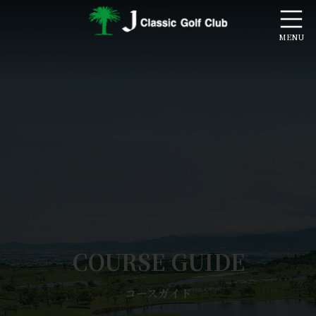
コ
ナ
ン
ビ
テ
ゲ
ン
ー
ツ
シ
へ
ョ
ス
ン
キ
に
ッ
移
プ
動
COURSE GUIDE
コースガイド