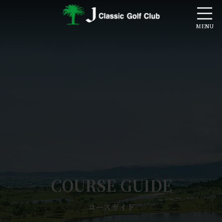
コ
ナ
ン
ビ
テ
ゲ
ン
ー
ツ
シ
へ
ョ
ス
ン
キ
に
ッ
移
プ
動
COURSE GUIDE
コースガイド