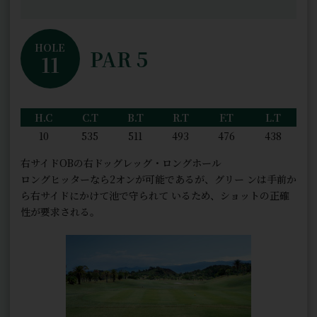
HOLE
PAR 5
11
H.C
C.T
B.T
R.T
F.T
L.T
10
535
511
493
476
438
右サイドOBの右ドッグレッグ・ロングホール
ロングヒッターなら2オンが可能であるが、グリー ンは手前か
ら右サイドにかけて池で守られて いるため、ショットの正確
性が要求される。