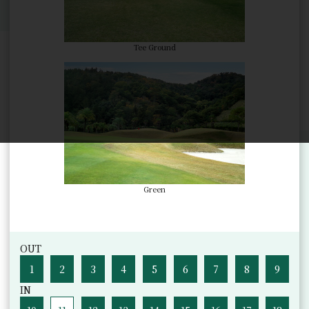
Tee Ground
Green
OUT
1
2
3
4
5
6
7
8
9
IN