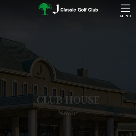
コ
ナ
ン
ビ
テ
ゲ
ン
ー
ツ
シ
へ
ョ
ス
ン
キ
に
ッ
移
プ
動
CLUB HOUSE
施設紹介