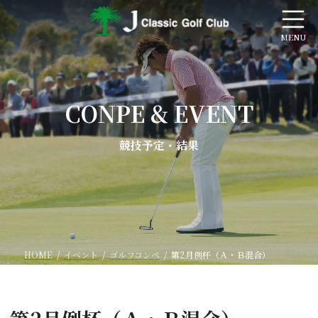
コ
ナ
ン
ビ
テ
ゲ
ン
ー
ツ
シ
へ
ョ
ス
ン
CONPE & EVENT
キ
に
ッ
移
プ
動
競技予定・結果
HOME
イベント
ゴルフコンペ
第2月例杯（Ａ・Ｂ混合）