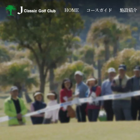
コ
ナ
ン
ビ
HOME
コースガイド
施設紹介
テ
ゲ
ン
ー
ツ
シ
へ
ョ
ス
ン
キ
に
ッ
移
プ
動