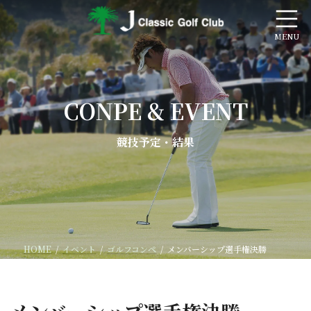
コ
ナ
ン
ビ
テ
ゲ
ン
ー
ツ
シ
へ
ョ
ス
ン
CONPE & EVENT
キ
に
ッ
移
プ
動
競技予定・結果
HOME
イベント
ゴルフコンペ
メンバーシップ選手権決勝