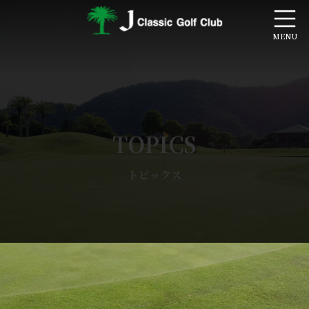
コ
ナ
ン
ビ
テ
ゲ
ン
ー
ツ
シ
へ
ョ
ス
ン
キ
に
ッ
移
プ
動
TOPICS
トピックス