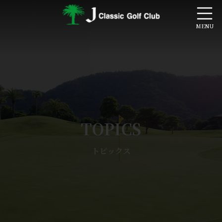
コ
ナ
ン
ビ
テ
ゲ
ン
ー
ツ
シ
へ
ョ
ス
ン
キ
に
ッ
移
プ
動
TOPICS
トピックス