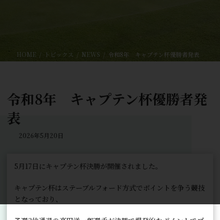
HOME
トピックス
NEWS
令和8年 キャプテン杯優勝者発表
令和8年 キャプテン杯優勝者発
表
2026年5月20日
5月17日にキャプテン杯決勝が開催されました。
キャプテン杯はステーブルフォード方式でポイントを争う競技
となっており、