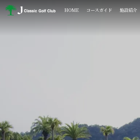
コ
ナ
ン
ビ
HOME
コースガイド
施設紹介
テ
ゲ
ン
ー
ツ
シ
へ
ョ
ス
ン
キ
に
ッ
移
プ
動