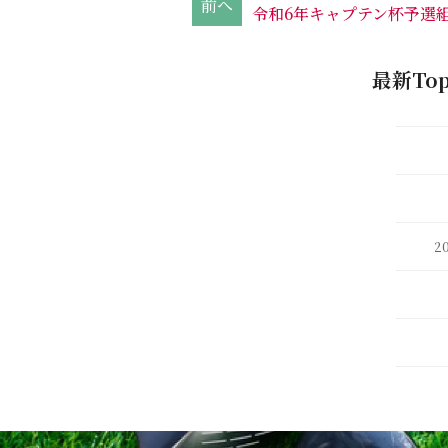
令和6年キャプテン杯予選
最新Top
2