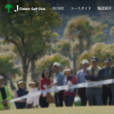
コ
ナ
ン
ビ
HOME
コースガイド
施設紹介
テ
ゲ
ン
ー
ツ
シ
へ
ョ
ス
ン
キ
に
ッ
移
プ
動