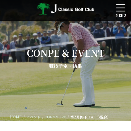
コ
ナ
ン
ビ
テ
ゲ
ン
ー
ツ
シ
へ
ョ
ス
ン
キ
に
CONPE & EVENT
ッ
移
プ
動
競技予定・結果
HOME
イベント
ゴルフコンペ
第2月例杯（Ａ・B混合）