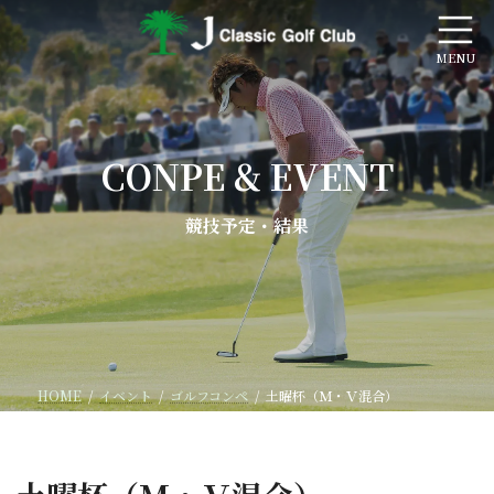
コ
ナ
ン
ビ
テ
ゲ
ン
ー
ツ
シ
へ
ョ
ス
ン
CONPE & EVENT
キ
に
ッ
移
プ
動
競技予定・結果
HOME
イベント
ゴルフコンペ
土曜杯（Ｍ・Ｖ混合）