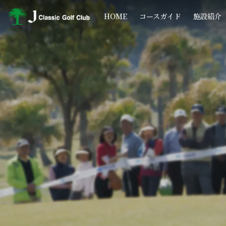
コ
ナ
ン
ビ
HOME
コースガイド
施設紹介
テ
ゲ
ン
ー
ツ
シ
へ
ョ
ス
ン
キ
に
ッ
移
プ
動