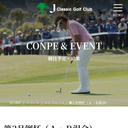
コ
ナ
ン
ビ
テ
ゲ
ン
ー
ツ
シ
へ
ョ
ス
ン
CONPE & EVENT
キ
に
ッ
移
プ
動
競技予定・結果
HOME
イベント
ゴルフコンペ
第2月例杯（Ａ・Ｂ混合）