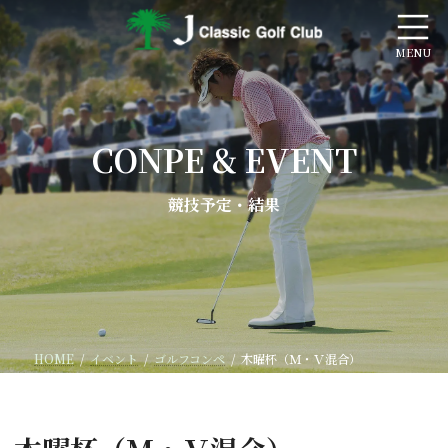
コ
ナ
ン
ビ
テ
ゲ
ン
ー
ツ
シ
へ
ョ
ス
ン
CONPE & EVENT
キ
に
ッ
移
プ
動
競技予定・結果
HOME
イベント
ゴルフコンペ
木曜杯（Ｍ・Ｖ混合）