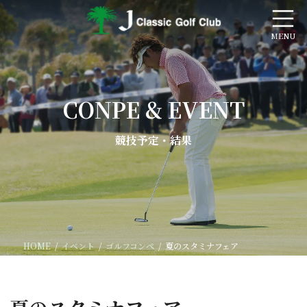
コ
ナ
ン
ビ
テ
ゲ
ン
ー
ツ
シ
へ
ョ
ス
ン
CONPE & EVENT
キ
に
ッ
移
プ
動
競技予定・結果
HOME
イベント
ゴルフコンペ
夏のスタミナフェア