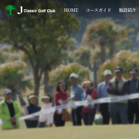
コ
ナ
ン
ビ
HOME
コースガイド
施設紹介
テ
ゲ
ン
ー
ツ
シ
へ
ョ
ス
ン
キ
に
ッ
移
プ
動