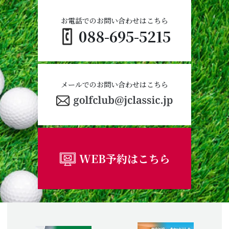
お電話でのお問い合わせはこちら
088-695-5215
メールでのお問い合わせはこちら
WEB予約はこちら