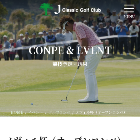
コ
ナ
ン
ビ
テ
ゲ
ン
ー
ツ
シ
へ
ョ
ス
ン
CONPE & EVENT
キ
に
ッ
移
プ
動
競技予定・結果
HOME
イベント
ゴルフコンペ
ノヴィル杯（オープンコンペ）