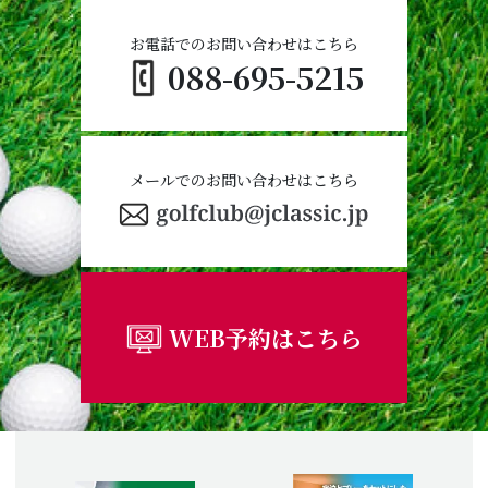
お電話でのお問い合わせはこちら
088-695-5215
メールでのお問い合わせはこちら
WEB予約はこちら