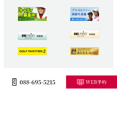
088-695-5215
WEB予約
HOME
コースガイド
施設紹介
プレープラン
競技予定・結果
アクセス・観光