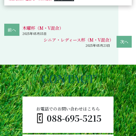
木曜杯（M・V混合）
2025年05月15日
シニア・レディース杯（M・V混合）
2025年05月23日
CONTACT
お電話でのお問い合わせはこちら
088-695-5215