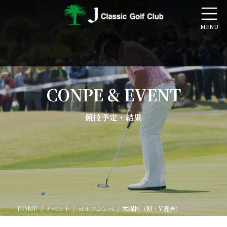
コ
ナ
ン
ビ
テ
ゲ
ン
ー
ツ
シ
へ
ョ
ス
ン
キ
に
ッ
移
CONPE & EVENT
プ
動
競技予定・結果
HOME
イベント
ゴルフコンペ
木曜杯（M・V混合）