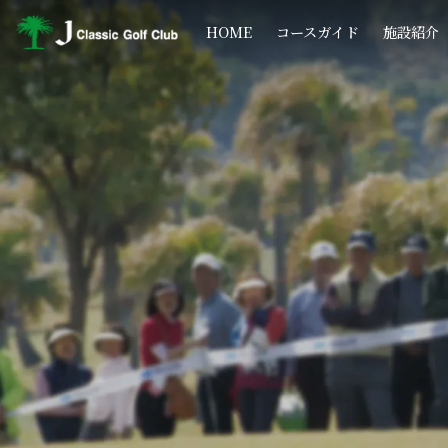
コ
ナ
ン
ビ
HOME
コースガイド
施設紹介
テ
ゲ
ン
ー
ツ
シ
へ
ョ
ス
ン
キ
に
ッ
移
プ
動