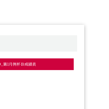
209_第1月例杯Ｂ成績表