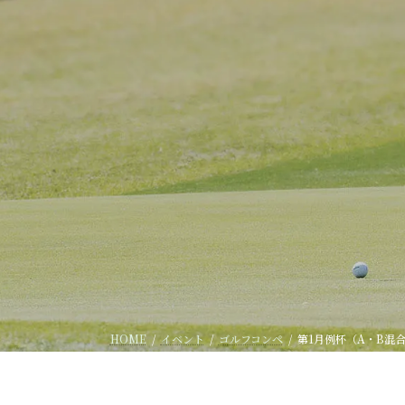
HOME
イベント
ゴルフコンペ
第1月例杯（A・B混