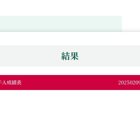
）
結果
例杯Ａ成績表
20250