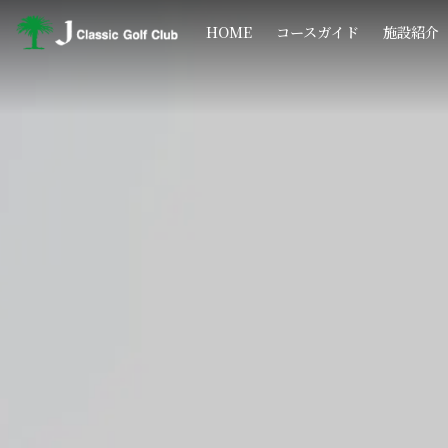
コ
ナ
ン
ビ
HOME
コースガイド
施設紹介
テ
ゲ
ン
ー
ツ
シ
へ
ョ
ス
ン
キ
に
ッ
移
プ
動