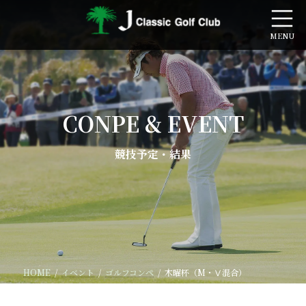
コ
ナ
ン
ビ
テ
ゲ
ン
ー
ツ
シ
へ
ョ
ス
ン
キ
に
CONPE & EVENT
ッ
移
プ
動
競技予定・結果
HOME
イベント
ゴルフコンペ
木曜杯（M・Ⅴ混合）