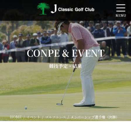
コ
ナ
ン
ビ
テ
ゲ
ン
ー
ツ
シ
へ
ョ
ス
ン
キ
に
CONPE & EVENT
ッ
移
プ
動
競技予定・結果
HOME
イベント
ゴルフコンペ
メンバーシップ選手権（決勝）