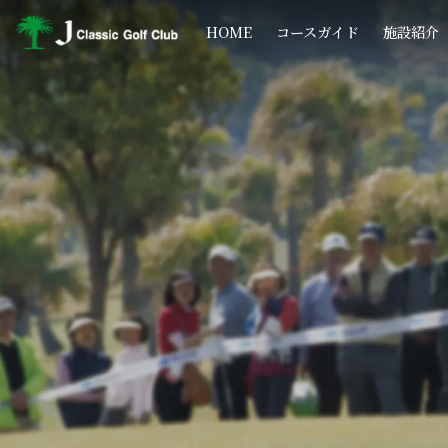
コ
ナ
ン
ビ
HOME
コースガイド
施設紹介
テ
ゲ
ン
ー
ツ
シ
へ
ョ
ス
ン
キ
に
ッ
移
プ
動