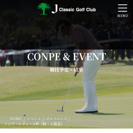
コ
ナ
ン
ビ
テ
ゲ
ン
ー
ツ
シ
へ
ョ
ス
ン
キ
に
ッ
移
CONPE & EVENT
プ
動
競技予定・結果
HOME
イベント
ゴルフコンペ
シニア・レディース杯（M・Ⅴ混合）