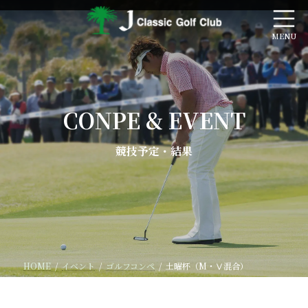
コ
ナ
ン
ビ
テ
ゲ
ン
ー
ツ
シ
へ
ョ
ス
ン
キ
に
CONPE & EVENT
ッ
移
プ
動
競技予定・結果
HOME
イベント
ゴルフコンペ
土曜杯（M・Ⅴ混合）