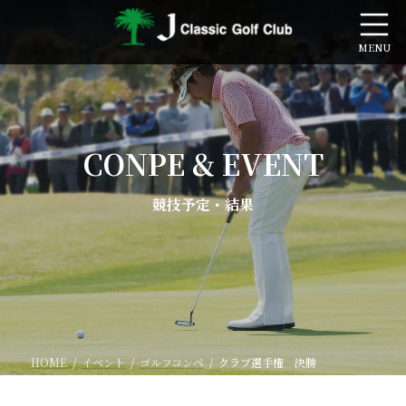
コ
ナ
ン
ビ
テ
ゲ
ン
ー
ツ
シ
へ
ョ
ス
ン
キ
に
CONPE & EVENT
ッ
移
プ
動
競技予定・結果
HOME
イベント
ゴルフコンペ
クラブ選手権 決勝