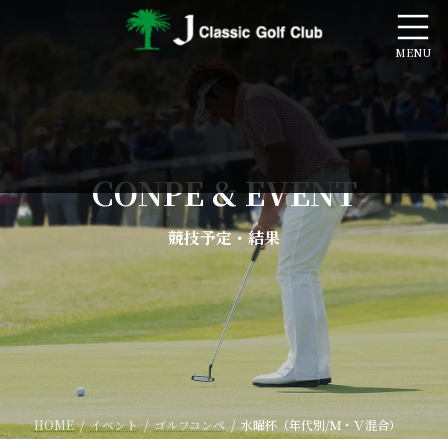
コ
ナ
ン
ビ
テ
ゲ
ン
ー
ツ
シ
へ
ョ
ス
ン
キ
に
ッ
移
CONPE & EVENT
プ
動
競技予定・結果
HOME
イベント
ゴルフコンペ
水曜杯（年代別/Ｍ・Ｖ混合）