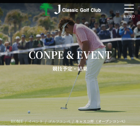
コ
ナ
ン
ビ
テ
ゲ
ン
ー
ツ
シ
へ
ョ
ス
ン
キ
に
CONPE & EVENT
ッ
移
プ
動
競技予定・結果
HOME
イベント
ゴルフコンペ
キャスコ杯（オープンコンペ）