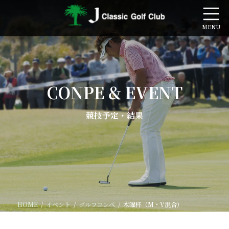
コ
ナ
ン
ビ
テ
ゲ
ン
ー
ツ
シ
へ
ョ
ス
ン
キ
に
CONPE & EVENT
ッ
移
プ
動
競技予定・結果
HOME
イベント
ゴルフコンペ
木曜杯（M・V混合）