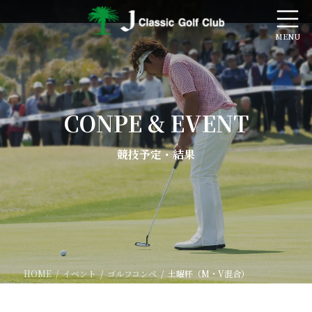
コ
ナ
ン
ビ
テ
ゲ
ン
ー
ツ
シ
へ
ョ
ス
ン
キ
に
CONPE & EVENT
ッ
移
プ
動
競技予定・結果
HOME
イベント
ゴルフコンペ
土曜杯（M・V混合）