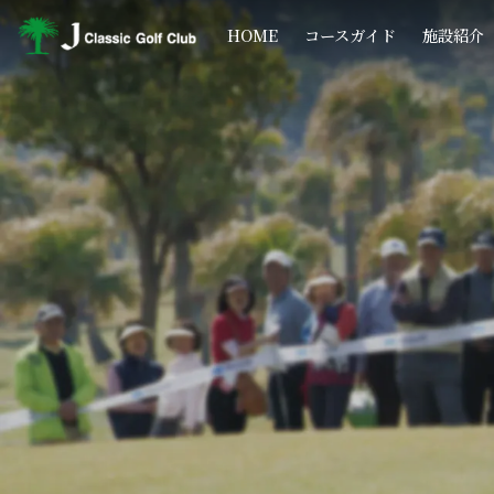
コ
ナ
ン
ビ
HOME
コースガイド
施設紹介
テ
ゲ
ン
ー
ツ
シ
へ
ョ
ス
ン
キ
に
ッ
移
プ
動