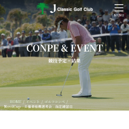
コ
ナ
ン
ビ
テ
ゲ
ン
ー
ツ
シ
へ
ョ
ス
ン
キ
に
CONPE & EVENT
ッ
移
プ
動
競技予定・結果
HOME
イベント
ゴルフコンペ
NovilCup 主催者推薦選考会 指定練習日