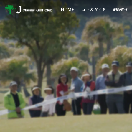
コ
ナ
ン
ビ
HOME
コースガイド
施設紹介
テ
ゲ
ン
ー
ツ
シ
へ
ョ
ス
ン
キ
に
ッ
移
プ
動