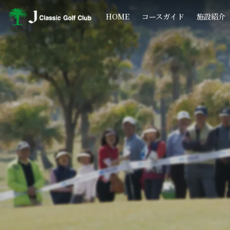
コ
ナ
ン
ビ
HOME
コースガイド
施設紹介
テ
ゲ
ン
ー
ツ
シ
へ
ョ
ス
ン
キ
に
ッ
移
プ
動