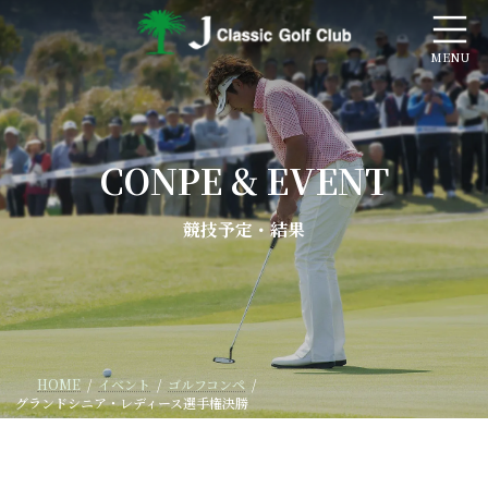
コ
ナ
ン
ビ
テ
ゲ
ン
ー
ツ
シ
へ
ョ
ス
ン
キ
に
CONPE & EVENT
ッ
移
プ
動
競技予定・結果
HOME
イベント
ゴルフコンペ
グランドシニア・レディース選手権決勝