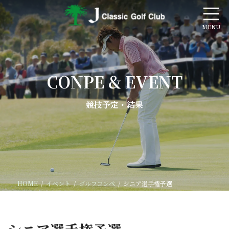
コ
ナ
ン
ビ
テ
ゲ
ン
ー
ツ
シ
へ
ョ
ス
ン
CONPE & EVENT
キ
に
ッ
移
プ
動
競技予定・結果
HOME
イベント
ゴルフコンペ
シニア選手権予選