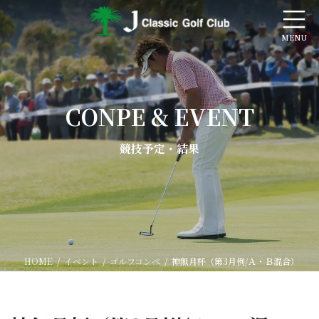
コ
ナ
ン
ビ
テ
ゲ
ン
ー
ツ
シ
へ
ョ
ス
ン
キ
に
CONPE & EVENT
ッ
移
プ
動
競技予定・結果
HOME
イベント
ゴルフコンペ
神無月杯（第3月例/Ａ・Ｂ混合）