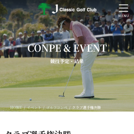
コ
ナ
ン
ビ
テ
ゲ
ン
ー
ツ
シ
へ
ョ
ス
ン
CONPE & EVENT
キ
に
ッ
移
プ
動
競技予定・結果
HOME
イベント
ゴルフコンペ
クラブ選手権決勝