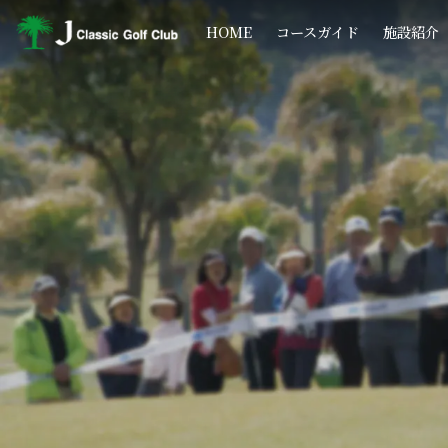
コ
ナ
ン
ビ
HOME
コースガイド
施設紹介
テ
ゲ
ン
ー
ツ
シ
へ
ョ
ス
ン
キ
に
ッ
移
プ
動