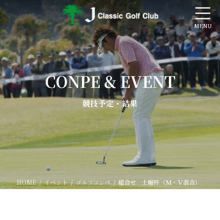
コ
ナ
ン
ビ
テ
ゲ
ン
ー
ツ
シ
へ
ョ
ス
ン
キ
に
CONPE & EVENT
ッ
移
プ
動
競技予定・結果
HOME
イベント
ゴルフコンペ
組合せ 土曜杯（Ｍ・Ｖ混合）