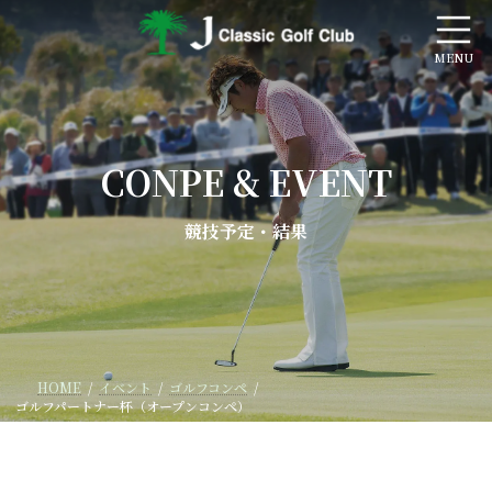
コ
ナ
ン
ビ
テ
ゲ
ン
ー
ツ
シ
へ
ョ
ス
ン
キ
に
CONPE & EVENT
ッ
移
プ
動
競技予定・結果
HOME
イベント
ゴルフコンペ
ゴルフパートナー杯（オープンコンペ）