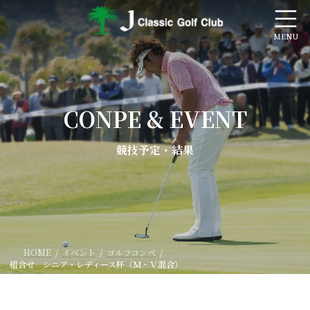
コ
ナ
ン
ビ
テ
ゲ
ン
ー
ツ
シ
へ
ョ
ス
ン
キ
に
CONPE & EVENT
ッ
移
プ
動
競技予定・結果
HOME
イベント
ゴルフコンペ
組合せ シニア・レディース杯（Ｍ・Ｖ混合）