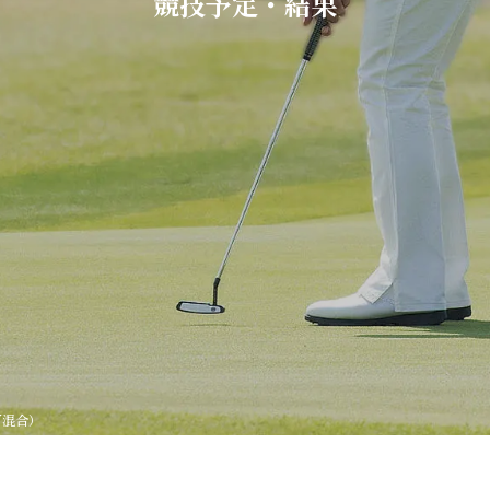
競技予定・結果
V混合）