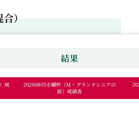
混合）
結果
部）成
20260805水曜杯（Ｍ・グランドシニアの
2
部）成績表