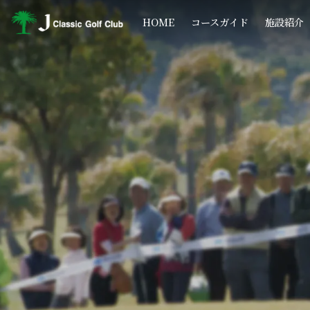
コ
ナ
ン
ビ
HOME
コースガイド
施設紹介
テ
ゲ
ン
ー
ツ
シ
へ
ョ
ス
ン
キ
に
ッ
移
プ
動