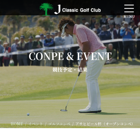
コ
ナ
ン
ビ
テ
ゲ
ン
ー
ツ
シ
へ
ョ
ス
ン
キ
に
CONPE & EVENT
ッ
移
プ
動
競技予定・結果
HOME
イベント
ゴルフコンペ
アサヒビール杯（オープンコンペ）